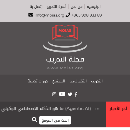
الرئيسية
من نحن
أسرة التحرير
إتصل بنا
info@moias.org
+965 998 933 89
مجلة التدريب
www.Moias.org
التدريب
التكنولوجيا
المجتمع
دورات تديبية
آخر الأخبار
ما هو الذكاء الاصطناعي الوكيلي (Agentic AI)
g
moias.org