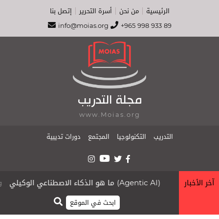
الرئيسية
من نحن
أسرة التحرير
إتصل بنا
info@moias.org
+965 998 933 89
مجلة التدريب
www.Moias.org
التدريب
التكنولوجيا
المجتمع
دورات تديبية
آخر الأخبار
ما هو الذكاء الاصطناعي الوكيلي (Agentic AI)
.org
moias.org