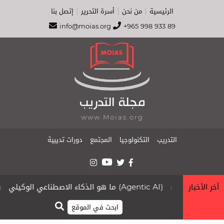
الرئيسية
من نحن
أسرة التحرير
إتصل بنا
info@moias.org
+965 998 933 89
مجلة التدريب
www.Moias.org
التدريب
التكنولوجيا
المجتمع
دورات تديبية
آخر الأخبار
ما هو الذكاء الاصطناعي الوكيلي (Agentic AI)
.org
moias.org