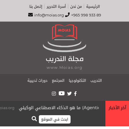
الرئيسية
من نحن
أسرة التحرير
إتصل بنا
info@moias.org
+965 998 933 89
مجلة التدريب
www.Moias.org
التدريب
التكنولوجيا
المجتمع
دورات تديبية
آخر الأخبار
ما هو الذكاء الاصطناعي الوكيلي (Agentic AI)
أ
moias.org
moi